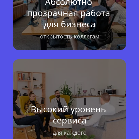
Абсолютно 
прозрачная работа 
для бизнеса
открытость коллегам
Высокий уровень 
сервиса
для каждого